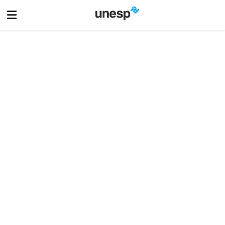
XXXVIII Congresso de Iniciação Científica e Tecnológica da
Unesp - CIC
Veja mais
E-MAIL UNESP
TELEFONES
CONTATOS